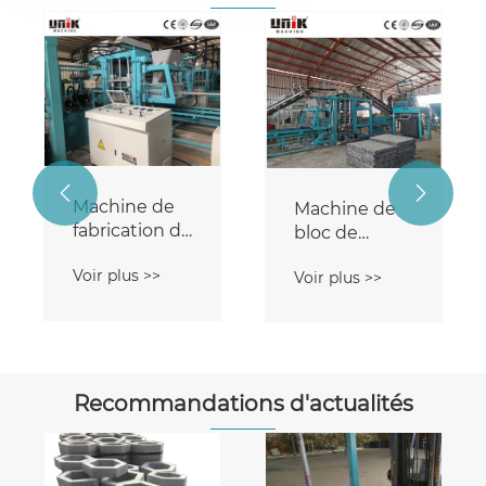


Machine de
Machine de
fabrication de
bloc de
blocs de
béton de
Voir plus >>
béton de
Voir plus >>
presse
ciment
hydraulique
Recommandations d'actualités