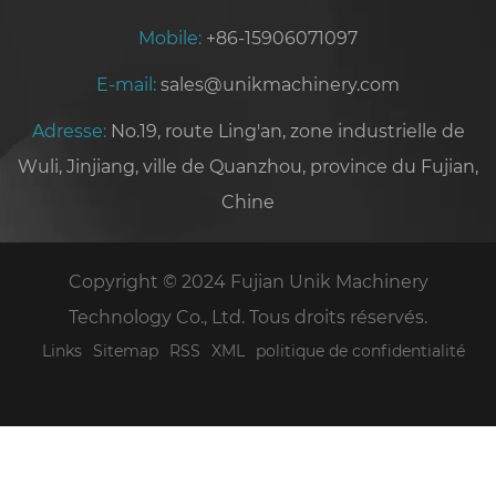
Mobile:
+86-15906071097
E-mail:
sales@unikmachinery.com
Adresse:
No.19, route Ling'an, zone industrielle de
Wuli, Jinjiang, ville de Quanzhou, province du Fujian,
Chine
Copyright © 2024 Fujian Unik Machinery
Technology Co., Ltd. Tous droits réservés.
Links
Sitemap
RSS
XML
politique de confidentialité