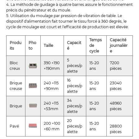
4. La méthode de guidage à quatre barres assure le fonctionnement
précis du pénétrateur et du moule.
5. Utilisation du moulage par pression de vibration de table. Le
dispositif d'alimentation fait tourner le tissu forcé à 360 degrés, le
cycle de moulage est court et l'efficacité de production est élevée.
Temps
Capacité
Produ
Pho
Capacit
Taille
de
journalièr
its
to
é
cycle
e
5
Bloc
390 ×190
15-20
7200
pièces/p
creux
×190mm
ans
pièces
alette
16
Brique
240 ×115
15-20
23040
pièces/p
creuse
×90mm
ans
pièces
alette
34
240 ×115
15-20
48960
Brique
pièces/p
×53mm
ans
pièces
alette
20
200 ×100
15-20
Pavé
pièces/p
28800
×60 mm
ans
alette
pièces