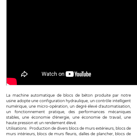
La machine automatique de blocs de béton produite par notre
usine adopte une configuration hydraulique, un contrôle intelligent
numérique, une micro-opération, un degré élevé d'automatisation,
un fonctionnement pratique, des performances mécaniques
stables, une économie d'énergie, une économie de travail, une
haute pression et un rendement élevé.
Utilisations : Production de divers blocs de murs extérieurs, blocs de
murs intérieurs, blocs de murs fleuris, dalles de plancher, blocs de