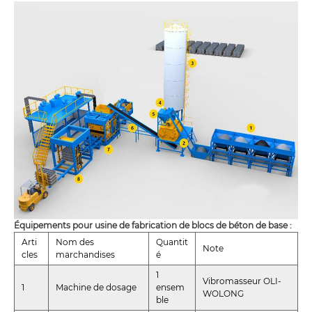
Équipements pour usine de fabrication de blocs de béton de base :
Arti
Nom des
Quantit
Note
cles
marchandises
é
1
Vibromasseur OLI-
1
Machine de dosage
ensem
WOLONG
ble