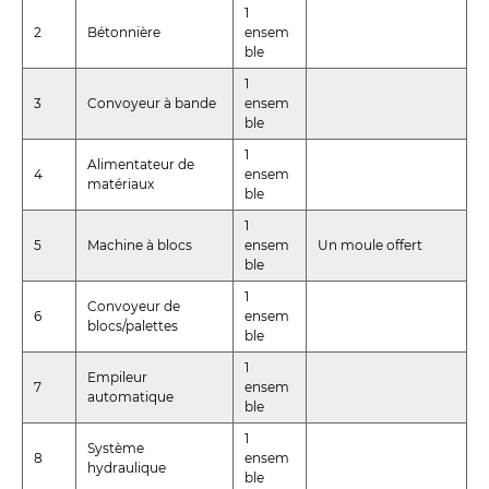
1
2
Bétonnière
ensem
ble
1
3
Convoyeur à bande
ensem
ble
1
Alimentateur de
4
ensem
matériaux
ble
1
5
Machine à blocs
ensem
Un moule offert
ble
1
Convoyeur de
6
ensem
blocs/palettes
ble
1
Empileur
7
ensem
automatique
ble
1
Système
8
ensem
hydraulique
ble