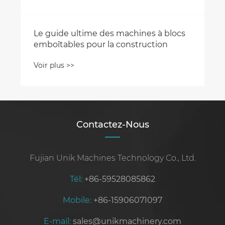
Le guide ultime des machines à blocs
emboîtables pour la construction
Voir plus >>
Contactez-Nous
Fujian Unik Machines Technology Co., Ltd.
Tél:
+86-59528085862
Mobile:
+86-15906071097
E-mail:
sales@unikmachinery.com