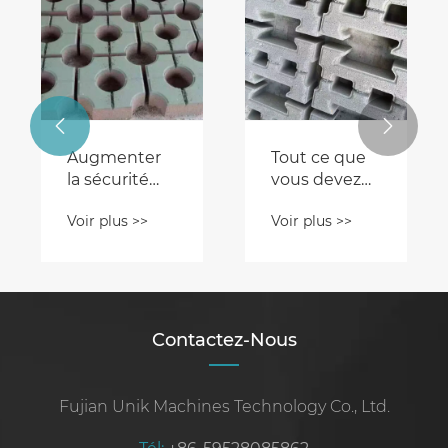


Augmenter
Tout ce que
la sécurité
vous devez
des chantiers
savoir sur les
Voir plus >>
Voir plus >>
de
machines à
construction
blocs de
avec des
béton
machines à
blocs
entièrement
Contactez-Nous
automatiques
Fujian Unik Machines Technology Co., Ltd.