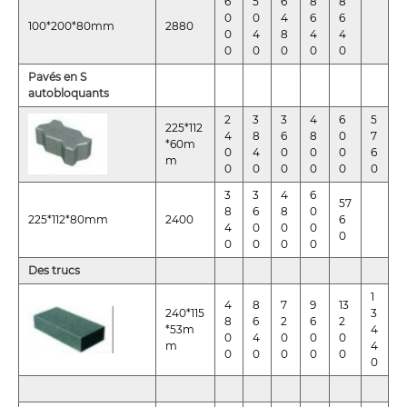
6
5
6
8
8
0
0
4
6
6
100*200*80mm
2880
0
4
8
4
4
0
0
0
0
0
Pavés en S
autobloquants
2
3
3
4
6
5
225*112
4
8
6
8
0
7
*60m
0
4
0
0
0
6
m
0
0
0
0
0
0
3
3
4
6
57
8
6
8
0
225*112*80mm
2400
6
4
0
0
0
0
0
0
0
0
Des trucs
1
4
8
7
9
13
240*115
3
8
6
2
6
2
*53m
4
0
4
0
0
0
m
4
0
0
0
0
0
0