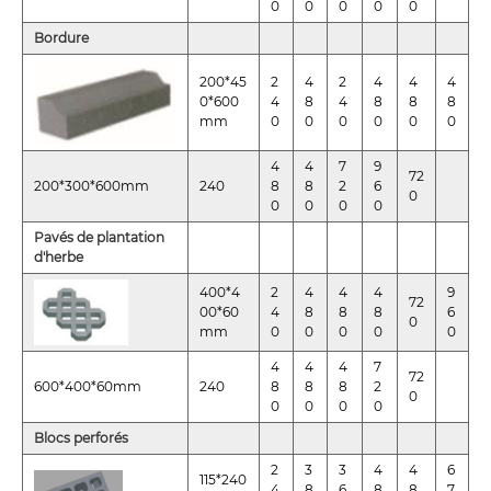
0
0
0
0
0
Bordure
200*45
2
4
2
4
4
4
0*600
4
8
4
8
8
8
mm
0
0
0
0
0
0
4
4
7
9
72
200*300*600mm
240
8
8
2
6
0
0
0
0
0
Pavés de plantation
d'herbe
400*4
2
4
4
4
9
72
00*60
4
8
8
8
6
0
mm
0
0
0
0
0
4
4
4
7
72
600*400*60mm
240
8
8
8
2
0
0
0
0
0
Blocs perforés
2
3
3
4
4
6
115*240
4
8
6
8
8
7