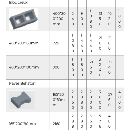
Bloc creux
1
1
400*20
5
9
13
16
0
8
0*200
4
0
5
2
8
0
mm
0
0
0
0
0
0
1
1
1
21
21
0
4
4
400*200*150mm
720
6
6
8
4
4
0
0
0
0
0
1
1
3
21
32
8
8
2
400*200*100mm
900
6
4
0
0
4
0
0
0
0
0
Pavés Behaton
2
2
2
3
4
165*20
57
1
8
8
6
8
0*60m
6
6
8
0
0
0
m
0
0
0
0
0
0
2
2
3
5
4
8
8
6
7
8
165*200*80mm
2160
8
0
0
6
0