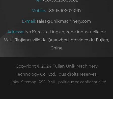
Tél:
+86-59528085862
Mobile:
+86-15906071097
E-mail:
sales@unikmachinery.com
Adresse:
No.19, route Ling'an, zone industrielle de
Wuli, Jinjiang, ville de Quanzhou, province du Fujian,
Chine
Copyright © 2024 Fujian Unik Machinery
Technology Co., Ltd. Tous droits réservés.
Links
Sitemap
RSS
XML
politique de confidentialité