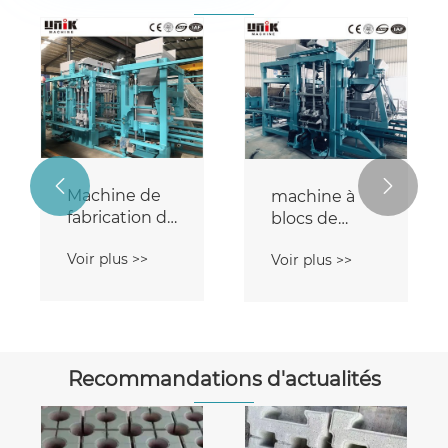


Machine de
machine à
fabrication de
blocs de
blocs de
briques
Voir plus >>
Voir plus >>
palettes
simples
Recommandations d'actualités