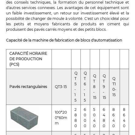
des conseils techniques, la formation du personnel technique et
d'autres services connexes. Les avantages de cet équipement sont
un faible investissement, un retour sur investissement élevé et la
possibilité de changer de moule à volonté. C'est un choix idéal pour
les petits et moyens fabricants de produits en ciment qui
produisent des pavés carrés moyens et des petits blocs.
Capacité de la machine de fabrication de blocs d'automatisation
CAPACITÉ HORAIRE
DE PRODUCTION
(PCS)
Q
Q
Q
Q
T
T
Q
T
T
5
6
T1
Pavés rectangulaires
QT3-15
8
9
-
-
0-
-
-
1
1
15
15
15
5
5
2
6
5
6
8
8
100*20
8
0
0
4
6
6
0*60m
8
0
4
8
4
4
m
0
0
0
0
0
0