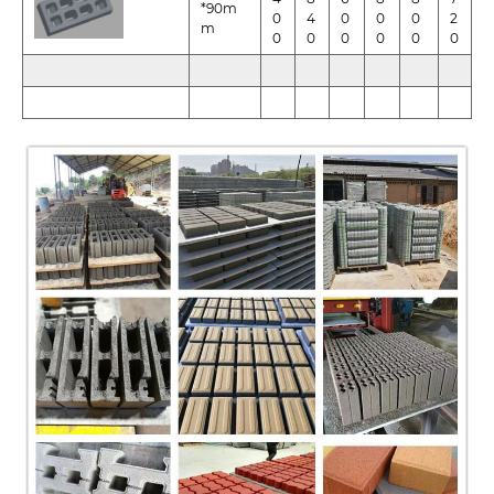
*90m
0
4
0
0
0
2
m
0
0
0
0
0
0