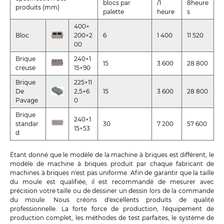
blocs par
/1
8heure
produits (mm)
palette
heure
s
400×
Bloc
200×2
6
1 400
11 520
00
Brique
240×1
15
3 600
28 800
creuse
15×90
Brique
225×11
De
2,5×6
15
3 600
28 800
Pavage
0
Brique
240×1
standar
30
7 200
57 600
15×53
d
Étant donné que le modèle de la machine à briques est différent, le
modèle de machine à briques produit par chaque fabricant de
machines à briques n'est pas uniforme. Afin de garantir que la taille
du moule est qualifiée, il est recommandé de mesurer avec
précision votre taille ou de dessiner un dessin lors de la commande
du moule. Nous créons d'excellents produits de qualité
professionnelle. La forte force de production, l'équipement de
production complet, les méthodes de test parfaites, le système de