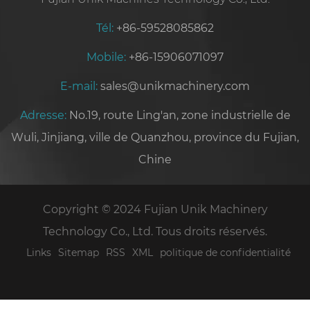
Tél:
+86-59528085862
Mobile:
+86-15906071097
E-mail:
sales@unikmachinery.com
Adresse:
No.19, route Ling'an, zone industrielle de
Wuli, Jinjiang, ville de Quanzhou, province du Fujian,
Chine
Copyright © 2024 Fujian Unik Machinery
Technology Co., Ltd. Tous droits réservés.
Links
Sitemap
RSS
XML
politique de confidentialité