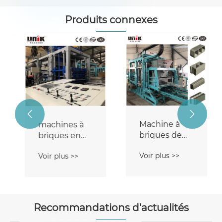
Produits connexes


Machine à
machines à
briques de
briques en
protection
bloc
Voir plus >>
Voir plus >>
des pentes
Recommandations d'actualités