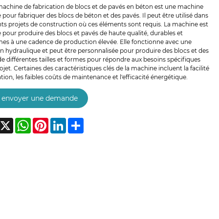
machine de fabrication de blocs et de pavés en béton est une machine
pour fabriquer des blocs de béton et des pavés. Il peut être utilisé dans
nts projets de construction où ces éléments sont requis. La machine est
pour produire des blocs et pavés de haute qualité, durables et
mes à une cadence de production élevée. Elle fonctionne avec une
n hydraulique et peut être personnalisée pour produire des blocs et des
e différentes tailles et formes pour répondre aux besoins spécifiques
ojet. Certaines des caractéristiques clés de la machine incluent la facilité
sation, les faibles coûts de maintenance et l'efficacité énergétique.
envoyer une demande
acebook
X
WhatsApp
Pinterest
LinkedIn
Share