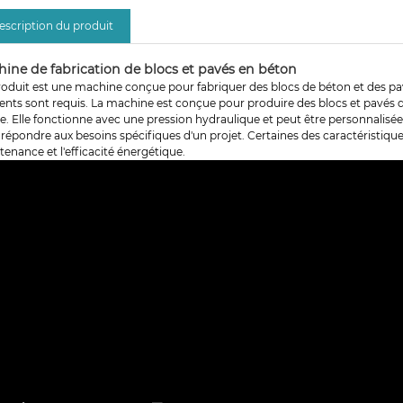
escription du produit
ine de fabrication de blocs et pavés en béton
oduit est une machine conçue pour fabriquer des blocs de béton et des pavés
ents sont requis. La machine est conçue pour produire des blocs et pavés 
e. Elle fonctionne avec une pression hydraulique et peut être personnalisée 
répondre aux besoins spécifiques d'un projet. Certaines des caractéristiques c
enance et l'efficacité énergétique.