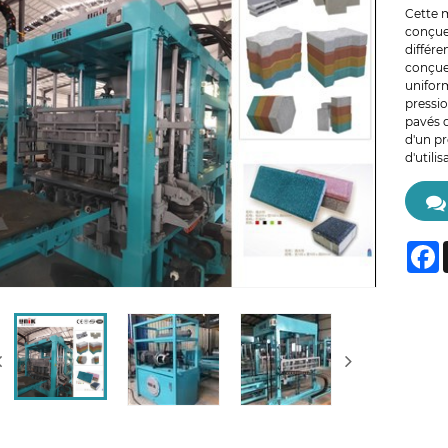
Cette 
conçue 
différe
conçue 
unifor
pressio
pavés d
d'un pr
d'utili
F