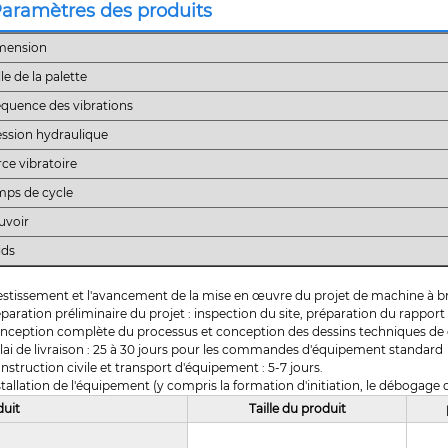
aramètres des produits
mension
lle de la palette
équence des vibrations
ession hydraulique
ce vibratoire
mps de cycle
uvoir
ids
estissement et l'avancement de la mise en œuvre du projet de machine à br
éparation préliminaire du projet : inspection du site, préparation du rapport de
nception complète du processus et conception des dessins techniques de co
lai de livraison : 25 à 30 jours pour les commandes d'équipement standard
nstruction civile et transport d'équipement : 5-7 jours.
stallation de l'équipement (y compris la formation d'initiation, le débogage de
duit
Taille du produit