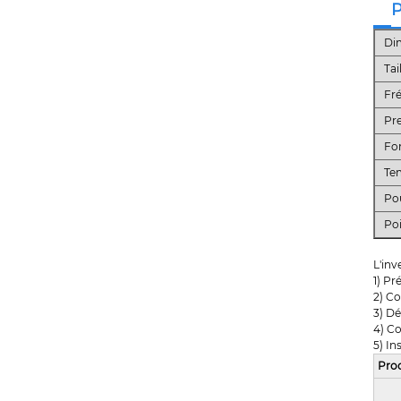
P
Di
Tai
Fr
Pr
For
Te
Po
Po
L'inv
1) Pr
2) Co
3) Dé
4) Co
5) In
Pro