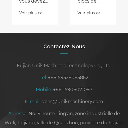
vous devez
blocs de
savoir sur les
verrouillage :
Voir plus >>
Voir plus >>
moules pour
tout ce que
pavés en
vous devez
gazon :
savoir
fonctions et
spécifications
Contactez-Nous
Fujian Unik Machines Technology Co., Ltd.
Tél:
+86-59528085862
Mobile:
+86-15906071097
E-mail:
sales@unikmachinery.com
Adresse:
No.19, route Ling'an, zone industrielle de
Wuli, Jinjiang, ville de Quanzhou, province du Fujian,