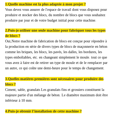
1.Quelle machine est la plus adaptée à mon projet ?
Vous devez vous assurer de l'espace de travail dont vous disposez pour
produire et stocker des blocs, du nombre de blocs que vous souhaitez
produire par jour et de votre budget initial pour cette machine.
2.Puis-je utiliser une seule machine pour fabriquer tous les types
de blocs ?
Oui,
Notre machine de fabrication de blocs est conçue pour répondre à
la production en série de divers types de blocs de maçonnerie en béton
comme les briques, les blocs, les pavés, les dalles, les bordures, les
types emboîtables, etc. en changeant simplement le moule. tout ce que
vous avez à faire est de retirer un type de moule et de le remplacer par
un autre, ce qui coûte une demi-heure pour le temps de changement.
3.Quelles matières premières sont nécessaires pour produire des
blocs ?
Ciment, sable, granulats
Les granulats fins et grossiers constituent la
majeure partie d'un mélange de béton.
Le diamètre maximum doit être
inférieur à 10 mm.
4.Puis-je obtenir l’installation de cette machine ?