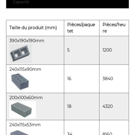
Capacité
Pièces/paque
Pièces/heu
Taille du produit (mm)
t
e
t
re
390x190x190mm
5
1200
240x115x90mm
16
3840
200x100x60mm
18
4320
240x115x53mm
34
8160