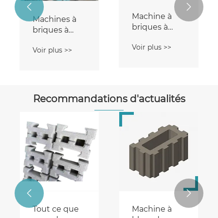


Machine à
Machines à
briques à
briques à
presse
presse
Voir plus >>
statique
Voir plus >>
statique
Recommandations d'actualités


Tout ce que
Machine à