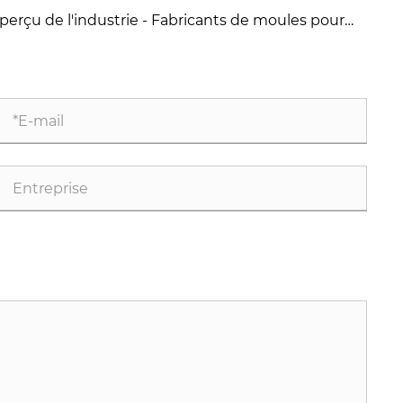
spension à rouleaux ?
inciples for High-Quality Concrete Steel Moulds
perçu de l'industrie - Fabricants de moules pour
ocs de béton creux Chine