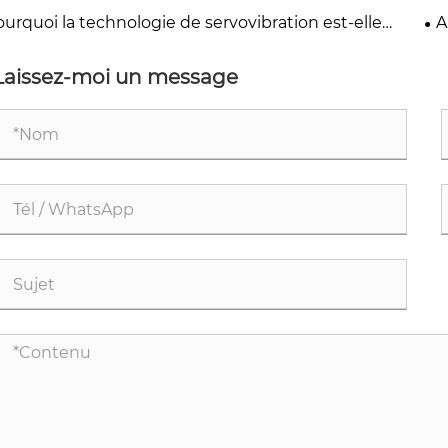
su
ectement la sélection des matériaux de moule
Pr
urquoi la technologie de servovibration est-elle
A
entielle à la fabrication de blocs de béton ?
bl
Laissez-moi un message