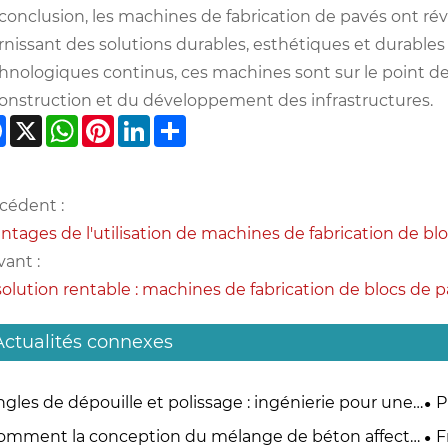
conclusion, les machines de fabrication de pavés ont rév
rnissant des solutions durables, esthétiques et durables
hnologiques continus, ces machines sont sur le point de 
construction et du développement des infrastructures.
Facebook
X
WhatsApp
Pinterest
LinkedIn
Share
cédent :
ntages de l'utilisation de machines de fabrication de bl
vant :
solution rentable : machines de fabrication de blocs de 
Actualités connexes
gles de dépouille et polissage : ingénierie pour une
P
ction de blocs en douceur
co
omment la conception du mélange de béton affecte
F