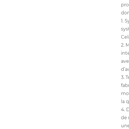
pro
dom
1. 
sys
Cel
2. 
int
ave
d’a
3. 
fab
moi
la 
4. 
de 
une