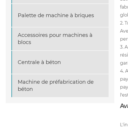
fab
glo
Palette de machine à briques
2. 
Ave
Accessoires pour machines à
per
blocs
3. 
rés
Centrale à béton
gar
4. 
pay
Machine de préfabrication de
pay
béton
l'e
Av
L'i