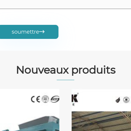
soumettre

Nouveaux produits