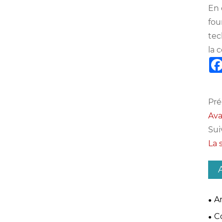
En 
fou
tec
la 
Pré
Ava
Sui
La 
An
éje
C