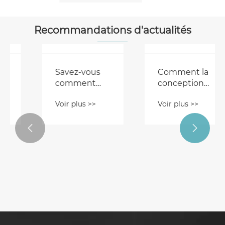
Recommandations d'actualités
Machine à
blocs creux :
le rôle clé
Voir plus >>
dans les
machines à
Savez-vous
béton


comment
fonctionne le
Voir plus >>
système de
palettisation
descendante
en Chine ?