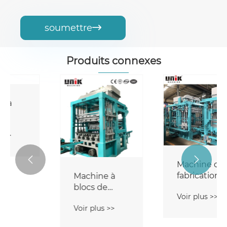
soumettre

Produits connexes
Machine de
Machine à
fabrication de
blocs de
blocs
ciment
Voir plus >>
Voir plus >>

