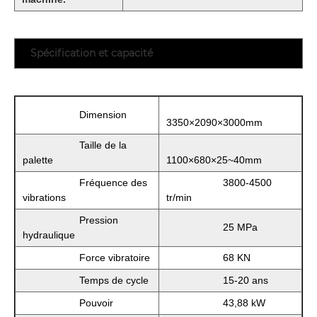
Spécification et capacité
Dimension
3350×2090×3000mm
Taille de la
palette
1100×680×25~40mm
Fréquence des
3800-4500
vibrations
tr/min
Pression
25 MPa
hydraulique
Force vibratoire
68 KN
Temps de cycle
15-20 ans
Pouvoir
43,88 kW