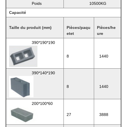
Poids
10500KG
Capacité
Taille du produit (mm)
Pièces/paqu
Pièces/he
et
e
t
ure
390*190*190
8
1440
390*140*190
8
1440
200*100*60
27
3888