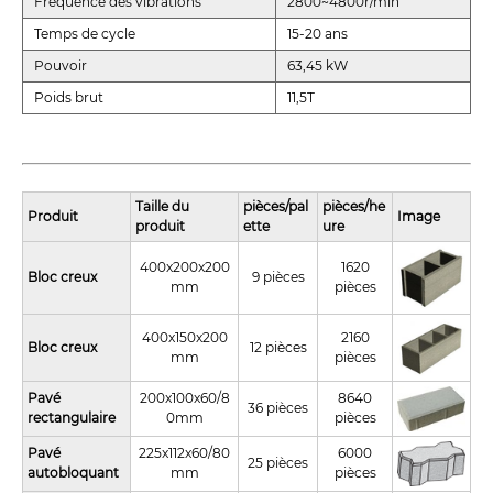
Fréquence des vibrations
2800~4800r/min
Temps de cycle
15-20 ans
Pouvoir
63,45 kW
Poids brut
11,5T
Taille du
pièces/pal
pièces/he
Produit
Image
produit
ette
ure
400x200x200
1620
Bloc creux
9 pièces
mm
pièces
400x150x200
2160
Bloc creux
12 pièces
mm
pièces
Pavé
200x100x60/8
8640
36 pièces
rectangulaire
0mm
pièces
Pavé
225x112x60/80
6000
25 pièces
autobloquant
mm
pièces