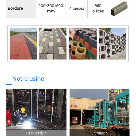
200x300x600
960
Bordure
4 pièces
mm
pièces
Notre usine
Fabrication
Livraison