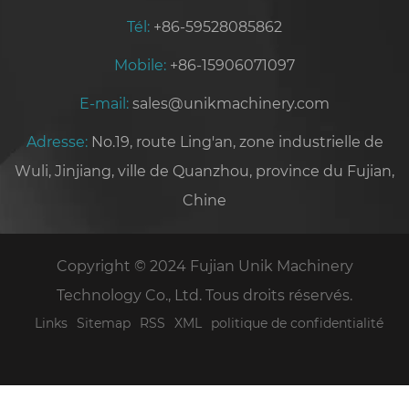
Tél:
+86-59528085862
Mobile:
+86-15906071097
E-mail:
sales@unikmachinery.com
Adresse:
No.19, route Ling'an, zone industrielle de
Wuli, Jinjiang, ville de Quanzhou, province du Fujian,
Chine
Copyright © 2024 Fujian Unik Machinery
Technology Co., Ltd. Tous droits réservés.
Links
Sitemap
RSS
XML
politique de confidentialité